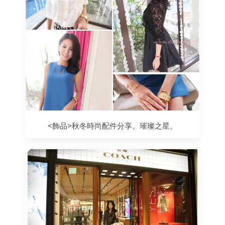
<飾品>秋冬時尚配件分享。璀璨之星。