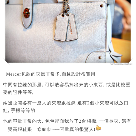
Mercer包款的夾層非常多,而且設計很實用
中間有拉鍊的那層, 可以放容易掉出來的小東西, 或是比較重
要的證件等等,
兩邊拉開各有一層大的夾層跟拉鍊 還有2個小夾層可以放口
紅, 手機等等的
他的容量非常的大, 包包裡面我放了2台相機, 一個長夾, 還有
一雙高跟鞋跟一條絲巾~~~容量真的很驚人!