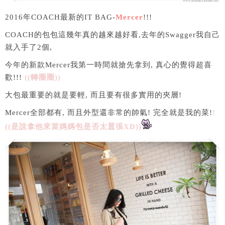
2016年COACH最新的IT BAG-
Mercer
!!!
COACH的包包這幾年真的越來越好看,去年的Swagger我自己
就入手了2個,
今年的新款Mercer我第一時間就搶先拿到, 真心的覺得超喜
歡!!!
((轉圈圈))
大包最重要的就是要輕, 而且要有很多實用的夾層!
Mercer全部都有, 而且外型還非常的帥氣! 完全就是我的菜!
!
((是說拿他來當媽媽包是否太囂張XD))