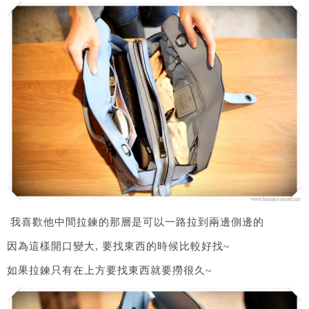
我喜歡他中間拉鍊的那層是可以一路拉到兩邊側邊的
因為這樣開口變大, 要找東西的時候比較好找~
如果拉鍊只有在上方要找東西就要撈很久~