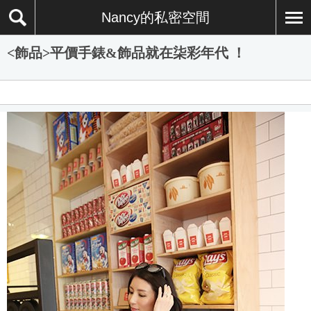
Nancy的私密空間
<飾品>平價手錶&飾品就在柒彩年代 ！