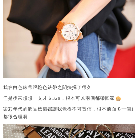
我在白色錶帶跟駝色錶帶之間抉擇了很久
但是後來想想一支才＄329，根本可以兩個都帶回家
柒彩年代的飾品標價都讓我覺得不可置信，根本前面多一個1
都很合理啊