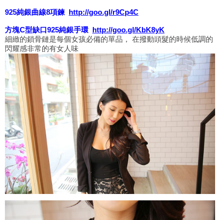
925純銀曲線8項鍊
http://goo.gl/r9Cp4C
方塊C型缺口925純銀手環
http://goo.gl/KbK8yK
細緻的鎖骨鏈是每個女孩必備的單品， 在撥動頭髮的時候低調的
閃耀感非常的有女人味