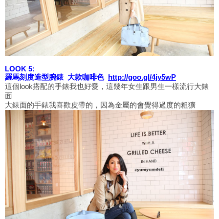
LOOK 5:
羅馬刻度造型腕錶 大款咖啡色
http://goo.gl/4jy5wP
這個look搭配的手錶我也好愛，這幾年女生跟男生一樣流行大錶
面
大錶面的手錶我喜歡皮帶的，因為金屬的會覺得過度的粗獷