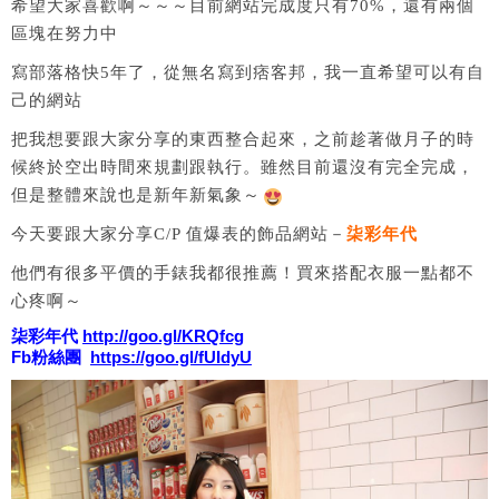
希望大家喜歡啊～～～目前網站完成度只有70%，還有兩個
區塊在努力中
寫部落格快5年了，從無名寫到痞客邦，我一直希望可以有自
己的網站
把我想要跟大家分享的東西整合起來，之前趁著做月子的時
候終於空出時間來規劃跟執行。雖然目前還沒有完全完成，
但是整體來說也是新年新氣象～
今天要跟大家分享C/P 值爆表的飾品網站－
柒彩年代
他們有很多平價的手錶我都很推薦！買來搭配衣服一點都不
心疼啊～
柒彩年代
http://goo.gl/KRQfcg
Fb粉絲團
https://goo.gl/fUIdyU