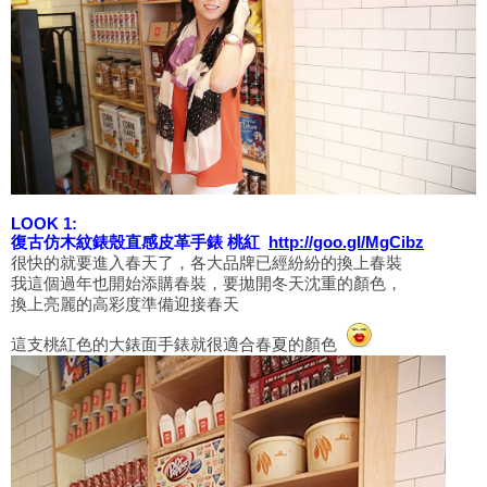
LOOK 1:
復古仿木紋錶殼直感皮革手錶 桃紅
http://goo.gl/MgCibz
很快的就要進入春天了，各大品牌已經紛紛的換上春裝
我這個過年也開始添購春裝，要拋開冬天沈重的顏色，
換上亮麗的高彩度準備迎接春天
這支桃紅色的大錶面手錶就很適合春夏的顏色