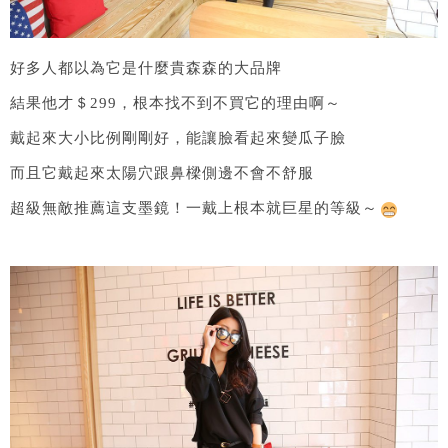
好多人都以為它是什麼貴森森的大品牌
結果他才＄299，根本找不到不買它的理由啊～
戴起來大小比例剛剛好，能讓臉看起來變瓜子臉
而且它戴起來太陽穴跟鼻樑側邊不會不舒服
超級無敵推薦這支墨鏡！一戴上根本就巨星的等級～