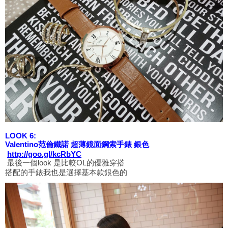
LOOK 6:
Valentino范倫鐵諾 超薄鏡面鋼索手錶 銀色
http://goo.gl/kcRbYC
最後一個look 是比較OL的優雅穿搭
搭配的手錶我也是選擇基本款銀色的