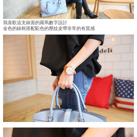
我喜歡這支錶面的羅馬數字設計
金色的錶框搭配駝色的壓紋皮帶非常的有質感