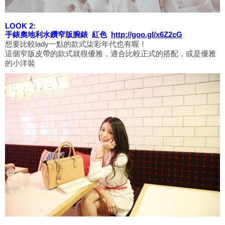
LOOK 2:
手錶奧地利水鑽窄版腕錶 紅色
http://goo.gl/x6Z2cG
想要比較lady一點的款式柒彩年代也有喔！
這個窄版皮帶的款式就很優雅，適合比較正式的搭配，或是優雅
的小洋裝