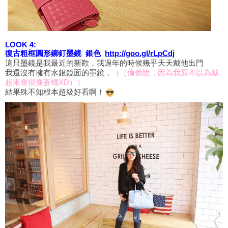
LOOK 4:
復古粗框圓形鉚釘墨鏡 銀色
http://goo.gl/rLpCdj
這只墨鏡是我最近的新歡，我過年的時候幾乎天天戴他出門
我還沒有擁有水銀鏡面的墨鏡，
（（偷偷說，因為我原本以為戴
起來會很像蒼蠅XD））
結果殊不知根本超級好看啊！