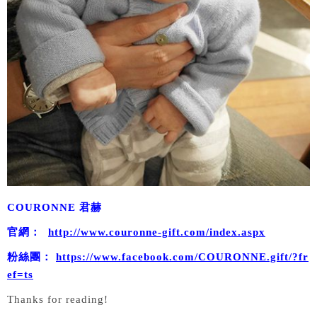
COURONNE 君赫
官網：
http://www.couronne-gift.com/index.aspx
粉絲團：
https://www.facebook.com/COURONNE.gift/?fr
ef=ts
Thanks for reading!