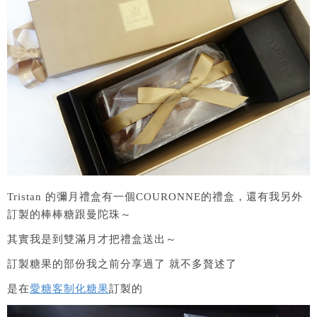
Tristan 的彌月禮盒有一個COURONNE的禮盒，還有我另外
訂製的棒棒糖跟曼陀珠～
其實我是到雙滿月才把禮盒送出～
訂製糖果的部份我之前分享過了 就不多贅述了
是在
愛糖客制化糖果
訂製的