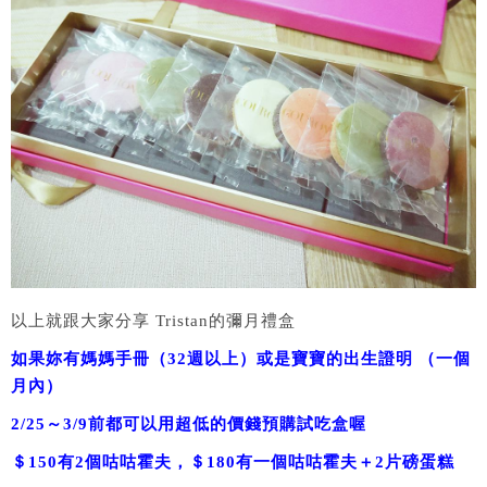
以上就跟大家分享 Tristan的彌月禮盒
如果妳有媽媽手冊（32週以上）或是寶寶的出生證明 （一個
月內）
2/25～3/9前都可以用超低的價錢預購試吃盒喔
＄150有2個咕咕霍夫，＄180有一個咕咕霍夫＋2片磅蛋糕