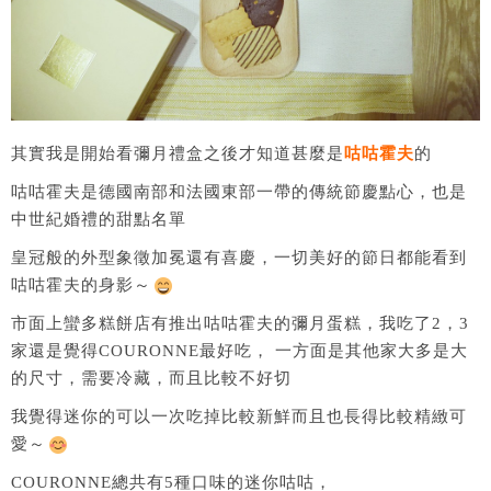
其實我是開始看彌月禮盒之後才知道甚麼是
咕咕霍夫
的
咕咕霍夫是德國南部和法國東部一帶的傳統節慶點心，也是
中世紀婚禮的甜點名單
皇冠般的外型象徵加冕還有喜慶，一切美好的節日都能看到
咕咕霍夫的身影～
市面上蠻多糕餅店有推出咕咕霍夫的彌月蛋糕，我吃了2，3
家還是覺得COURONNE最好吃， 一方面是其他家大多是大
的尺寸，需要冷藏，而且比較不好切
我覺得迷你的可以一次吃掉比較新鮮而且也長得比較精緻可
愛～
COURONNE總共有5種口味的迷你咕咕，