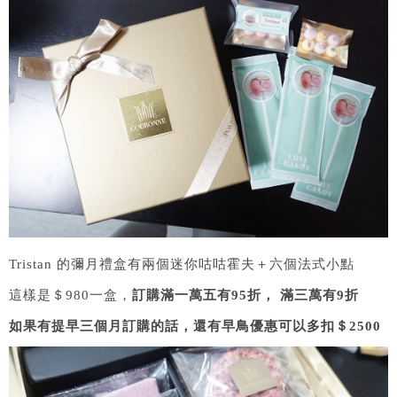
Tristan 的彌月禮盒有兩個迷你咕咕霍夫＋六個法式小點
這樣是＄980一盒，
訂購滿一萬五有95折， 滿三萬有9折
如果有提早三個月訂購的話，還有早鳥優惠可以多扣＄2500