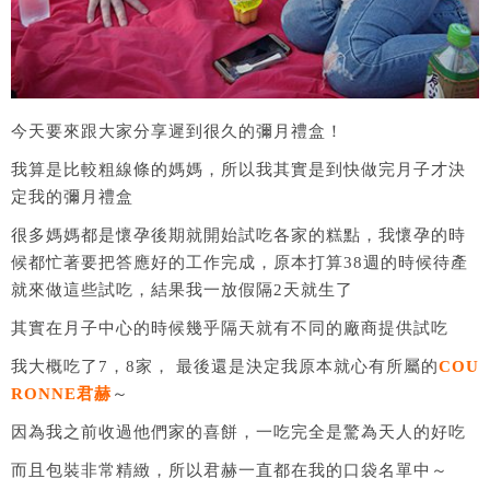
今天要來跟大家分享遲到很久的彌月禮盒！
我算是比較粗線條的媽媽，所以我其實是到快做完月子才決
定我的彌月禮盒
很多媽媽都是懷孕後期就開始試吃各家的糕點，我懷孕的時
候都忙著要把答應好的工作完成，原本打算38週的時候待產
就來做這些試吃，結果我一放假隔2天就生了
其實在月子中心的時候幾乎隔天就有不同的廠商提供試吃
我大概吃了7，8家， 最後還是決定我原本就心有所屬的
COU
RONNE君赫
～
因為我之前收過他們家的喜餅，一吃完全是驚為天人的好吃
而且包裝非常精緻，所以君赫一直都在我的口袋名單中～