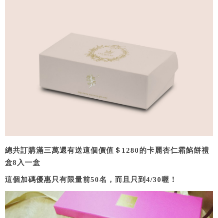
總共訂購滿三萬還有送這個價值＄1280的卡麗杏仁霜餡餅禮
盒8入一盒
這個加碼優惠只有限量前50名，而且只到4/30喔！