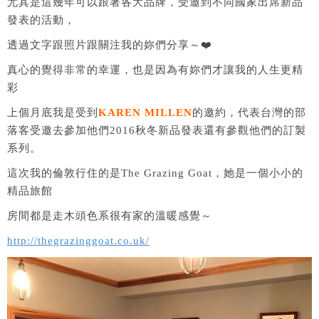
尤其是這幾年可以跟著各大品牌，受邀到不同國家出席新品
發表的活動，
透過文字跟照片跟關注我的妳們分享～❤️
真心的覺得非常的幸運，也是因為有妳們才讓我的人生更精
彩
上個月底我是受到
KAREN MILLEN
的邀約，代表台灣的部
落客受邀去參加他們2016秋冬新品發表還有參觀他們的訂製
系列。
這次我的倫敦行住的是The Grazing Goat，她是一個小小的
精品旅館
房間都是走木頭色系很有家的溫暖感覺～
http://thegrazinggoat.co.uk/