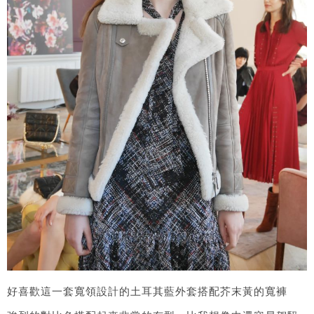
好喜歡這一套寬領設計的土耳其藍外套搭配芥末黃的寬褲