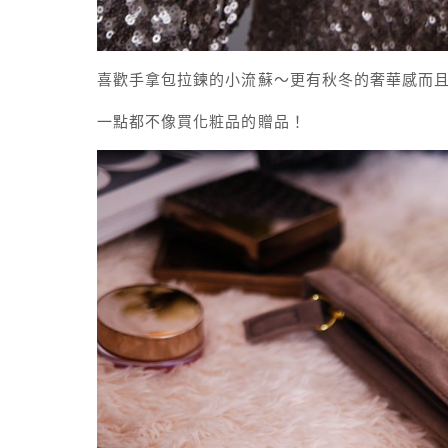
喜歡手拿包拉鍊的小流蘇～更有秋冬的奢華感而
一點都不像買化粧品的贈品！