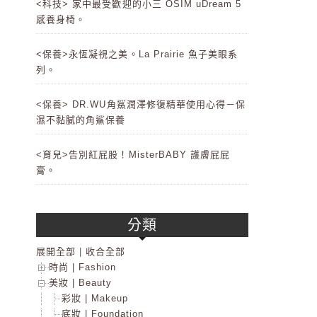
<科技> 家中最受歡迎的小三 OSIM uDream 5
感養身椅。
<保養>永恆凝視之美。La Prairie 魚子美眼系
列。
<保養> DR.WU角鯊潤澤修復精華使用心得－保
濕不黏膩的角鯊保養
<育兒>告別紅屁股！MisterBABY 護膚屁屁
膏。
分類
展開全部
|
收合全部
時尚 | Fashion
美妝 | Beauty
彩妝 | Makeup
底妝 | Foundation