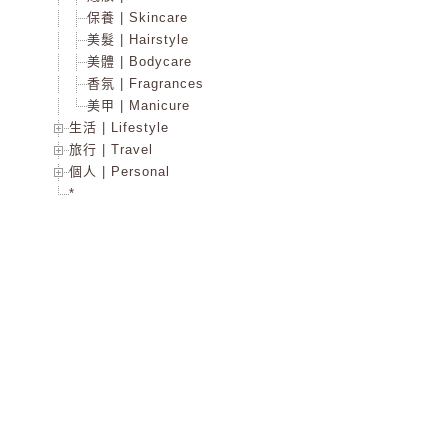
保養 | Skincare
美髮 | Hairstyle
美體 | Bodycare
香氛 | Fragrances
美甲 | Manicure
生活 | Lifestyle
旅行 | Travel
個人 | Personal
*