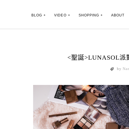
Main Menu
BLOG
VIDEO
SHOPPING
ABOUT
<聖誕>LUNASO
by
Na