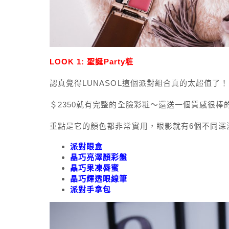
LOOK 1: 聖誕Party粧
認真覺得LUNASOL這個派對組合真的太超值了
＄2350就有完整的全臉彩粧～還送一個質感很棒的p
重點是它的顏色都非常實用，眼影就有6個不同深
派對眼盒
晶巧亮澤顏彩盤
晶巧果凍唇蜜
晶巧輝透眼線筆
派對手拿包