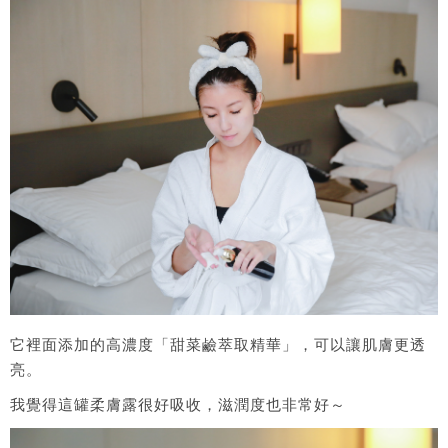
它裡面添加的高濃度「甜菜鹼萃取精華」，可以讓肌膚更透
亮。
我覺得這罐柔膚露很好吸收，滋潤度也非常好～