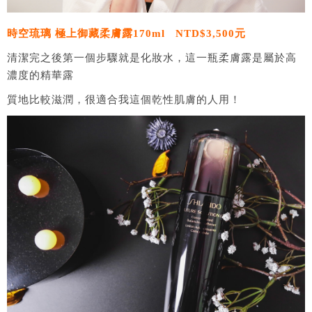
時空琉璃 極上御藏柔膚露
170ml NTD$3,500元
清潔完之後第一個步驟就是化妝水，這一瓶柔膚露是屬於高
濃度的精華露
質地比較滋潤，很適合我這個乾性肌膚的人用！