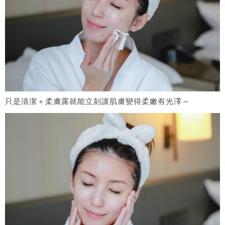
只是清潔＋柔膚露就能立刻讓肌膚變得柔嫩有光澤～