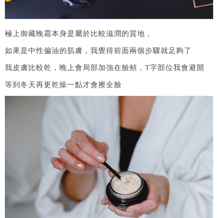
極上御藏晚霜本身是屬於比較滋潤的質地，
如果是中性偏油的肌膚，我覺得前面兩個步驟就足夠了
我皮膚比較乾，晚上會局部加強在臉頰，T字部位我會避開
等到冬天再更乾燥一點才會擦全臉