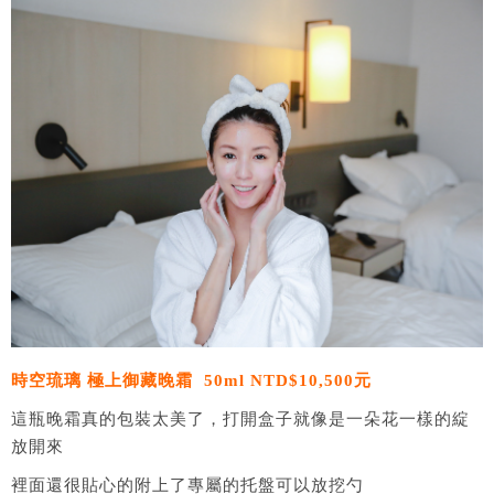
時空琉璃 極上御藏晚霜 50ml NTD$10,500元
這瓶晚霜真的包裝太美了，打開盒子就像是一朵花一樣的綻
放開來
裡面還很貼心的附上了專屬的托盤可以放挖勺