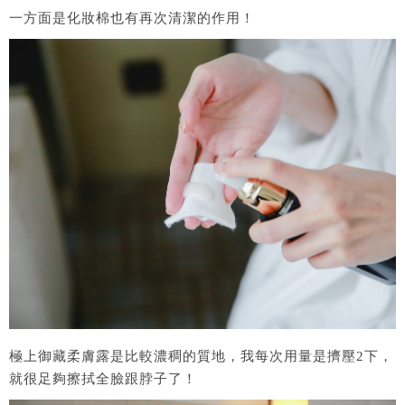
一方面是化妝棉也有再次清潔的作用！
極上御藏柔膚露是比較濃稠的質地，我每次用量是擠壓2下，
就很足夠擦拭全臉跟脖子了！