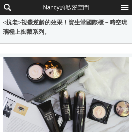
Nancy的私密空間
<抗老>視覺逆齡的效果！資生堂國際櫃－時空琉
璃極上御藏系列。