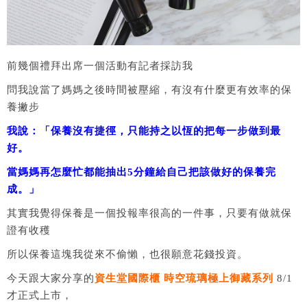
前幾個禮拜出席一個活動有記者採訪我
問我說當了媽媽之後時間被壓縮，有沒有什麼更有效率的保
養撇步
我說：「保養沒有捷徑，只能持之以恆的把每一步做到最
好。
當媽媽再怎麼忙都能抽出5分鐘給自己把該做好的保養完
成。」
其實我覺得保養是一個投報率很高的一件事，只要有做就保
證有收穫
所以保養這塊我從來不偷懶，也很願意花錢投資。
今天跟大家分享的
資生堂國際櫃 時空琉璃極上御藏系列
8/1
才正式上市，