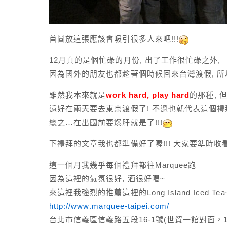
首圖放這張應該會吸引很多人來吧!!!
12月真的是個忙碌的月份, 出了工作很忙碌之外,
因為國外的朋友也都趁著個時候回來台灣渡假, 所以
雖然我本來就是
work hard, play hard
的那種, 
還好在兩天要去東京渡假了! 不過也就代表這個禮
總之…在出國前要爆肝就是了!!!
下禮拜的文章我也都準備好了喔!!! 大家要準時收
這一個月我幾乎每個禮拜都往Marquee跑
因為這裡的氣氛很好, 酒很好喝~
來這裡我強烈的推薦這裡的Long Island Iced T
http://www.marquee-taipei.com/
台北市信義區信義路五段16-1號(世貿一館對面，1