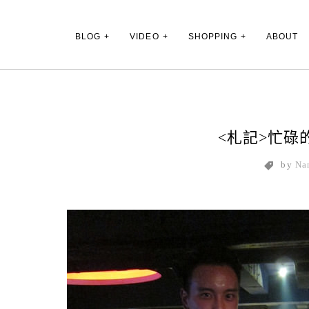
Main Menu
BLOG
VIDEO
SHOPPING
ABOUT
<札記>忙碌
by
Na