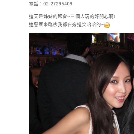
電話：02-27295409
這天是姊妹的聚會~三個人玩的好開心啊!
連警察來臨檢我都在旁邊笑哈哈的~