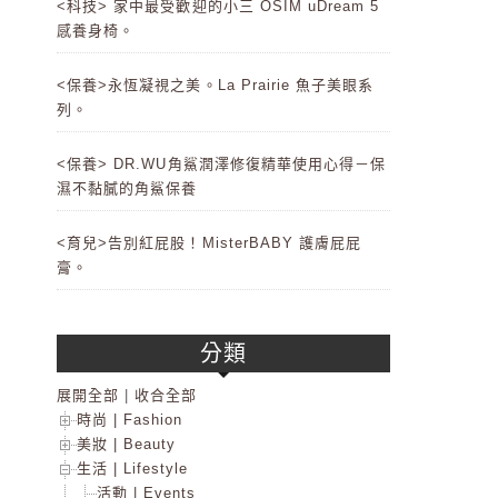
<科技> 家中最受歡迎的小三 OSIM uDream 5
感養身椅。
<保養>永恆凝視之美。La Prairie 魚子美眼系
列。
<保養> DR.WU角鯊潤澤修復精華使用心得－保
濕不黏膩的角鯊保養
<育兒>告別紅屁股！MisterBABY 護膚屁屁
膏。
分類
展開全部
|
收合全部
時尚 | Fashion
美妝 | Beauty
生活 | Lifestyle
活動 | Events