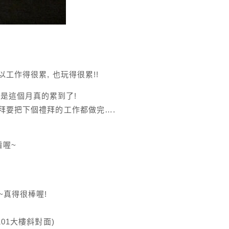
工作得很累, 也玩得很累!!
但是這個月真的累到了!
拜要把下個禮拜的工作都做完….
看喔~
ea~真得很棒喔!
01大樓斜對面)