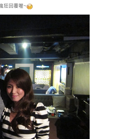
瘋狂回覆喔~