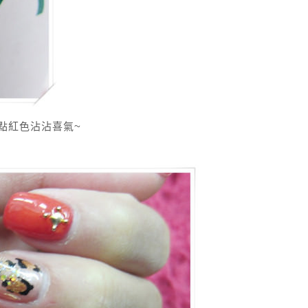
點紅色沾沾喜氣~