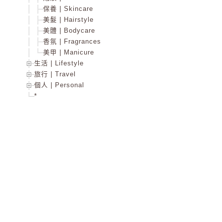
保養 | Skincare
美髮 | Hairstyle
美體 | Bodycare
香氛 | Fragrances
美甲 | Manicure
生活 | Lifestyle
旅行 | Travel
個人 | Personal
*