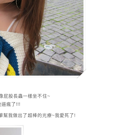
像屁股長蟲一樣坐不住~
逼瘋了!!!
之筆幫我做出了超棒的光療~我愛死了!