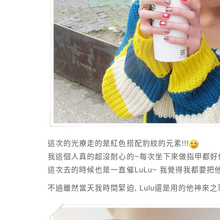
這次的光療走的是紅色搭配豹紋的元素!!!
我這個人真的超沒耐心的~每次坐下來做指甲都好
這次去的時候也是一直催LuLu~ 我覺得我都要把他
不過雖然當天我時間緊迫, Lulu還是用的他神來