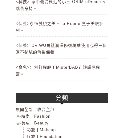
<科技> 家中最受歡迎的小三 OSIM uDream 5
感養身椅。
<保養>永恆凝視之美。La Prairie 魚子美眼系
列。
<保養> DR.WU角鯊潤澤修復精華使用心得－保
濕不黏膩的角鯊保養
<育兒>告別紅屁股！MisterBABY 護膚屁屁
膏。
分類
展開全部
|
收合全部
時尚 | Fashion
美妝 | Beauty
彩妝 | Makeup
底妝 | Foundation