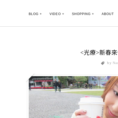
Main Menu
BLOG
VIDEO
SHOPPING
ABOUT
<光療>新春
by
Na