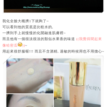
我化全臉大概擠1下就夠了~
可以看到他的質底是比較水的,
一擠到手上就慢慢的化開融進肌膚裡~
而且他有一個很淡很淡的類似水果香的味道
((我覺得聞起來
像哈密瓜
))
~
用起來很舒服喔!!! 而且不含酒精, 過敏的時候用也不用擔心~