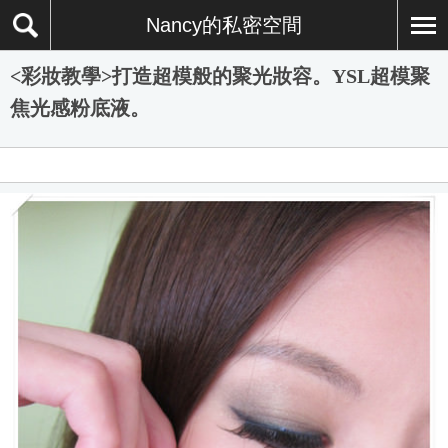
Nancy的私密空間
<彩妝教學>打造超模般的聚光妝容。YSL超模聚
焦光感粉底液。