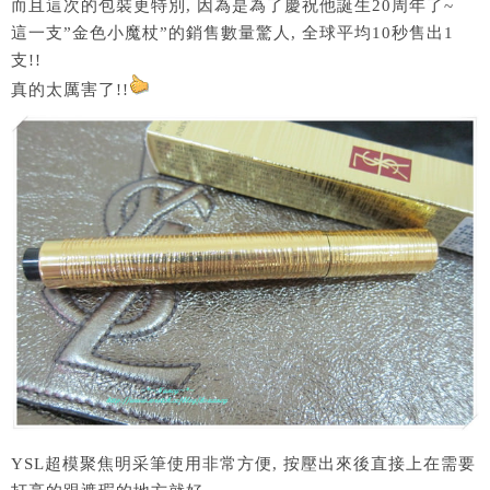
而且這次的包裝更特別, 因為是為了慶祝他誕生20周年了~
這一支”金色小魔杖”的銷售數量驚人, 全球平均10秒售出1
支!!
真的太厲害了!!
YSL超模聚焦明采筆使用非常方便, 按壓出來後直接上在需要