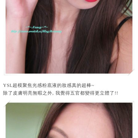
YSL超模聚焦光感粉底液的妝感真的超棒~
除了皮膚明亮無暇之外, 我覺得五官都變得更立體了!!