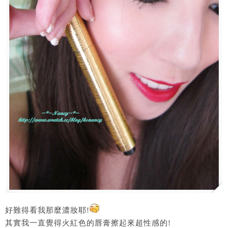
好難得看我那麼濃妝耶!
其實我一直覺得火紅色的唇膏擦起來超性感的!