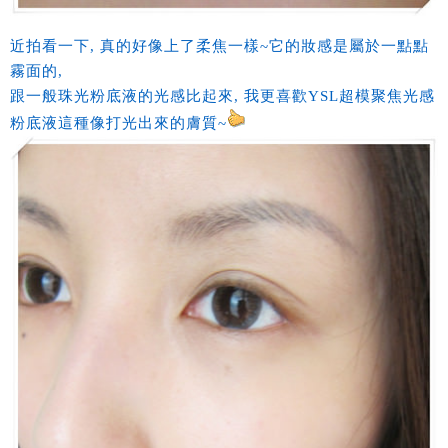
近拍看一下, 真的好像上了柔焦一樣~它的妝感是屬於一點點
霧面的,
跟一般珠光粉底液的光感比起來, 我更喜歡YSL超模聚焦光感
粉底液這種像打光出來的膚質~