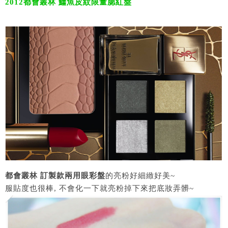
2012都會叢林 鱷魚皮紋限量腮紅盤
都會叢林 訂製款兩用眼彩盤
的亮粉好細緻好美~
服貼度也很棒, 不會化一下就亮粉掉下來把底妝弄髒~