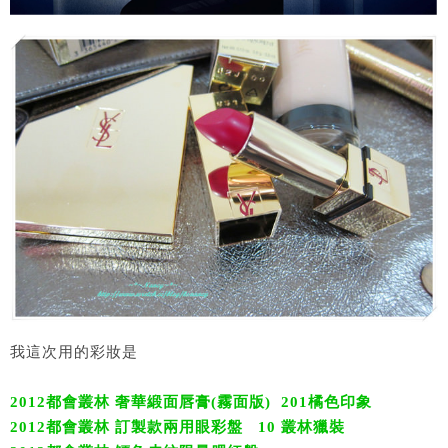
我這次用的彩妝是
2012都會叢林 奢華緞面唇膏(霧面版) 201橘色印象
2012都會叢林 訂製款兩用眼彩盤 10 叢林獵裝