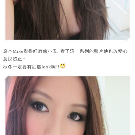
原本Mike覺得紅唇像小丑, 看了這一系列的照片他也改變心
意說超正~
秋冬一定要有紅唇look啊!!