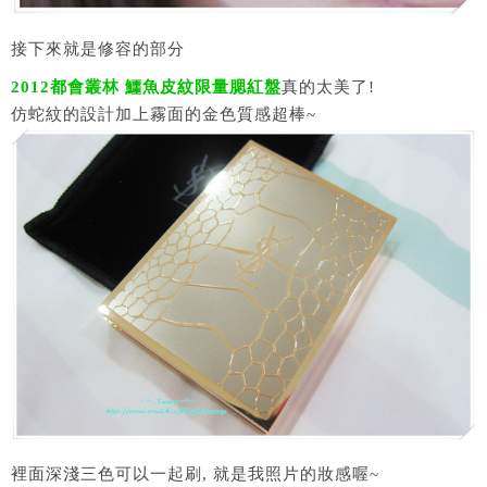
接下來就是修容的部分
2012都會叢林 鱷魚皮紋限量腮紅盤
真的太美了!
仿蛇紋的設計加上霧面的金色質感超棒~
裡面深淺三色可以一起刷, 就是我照片的妝感喔~