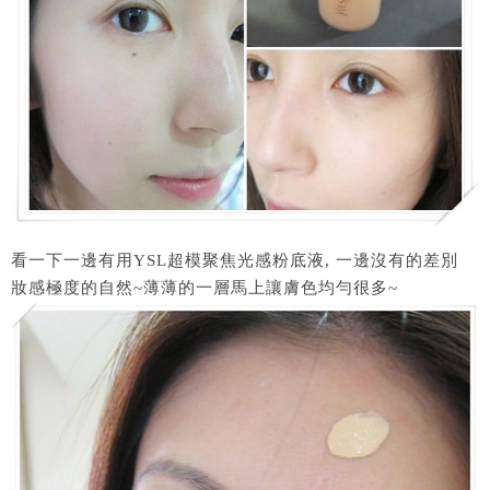
看一下一邊有用YSL超模聚焦光感粉底液, 一邊沒有的差別
妝感極度的自然~薄薄的一層馬上讓膚色均勻很多~