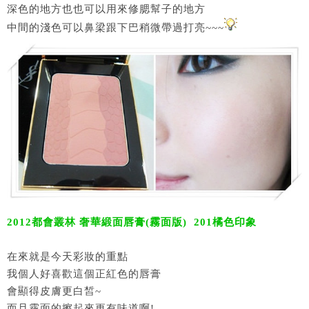
深色的地方也也可以用來修腮幫子的地方
中間的淺色可以鼻梁跟下巴稍微帶過打亮~~~
2012都會叢林 奢華緞面唇膏(霧面版) 201橘色印象
在來就是今天彩妝的重點
我個人好喜歡這個正紅色的唇膏
會顯得皮膚更白皙~
而且霧面的擦起來更有味道啊!