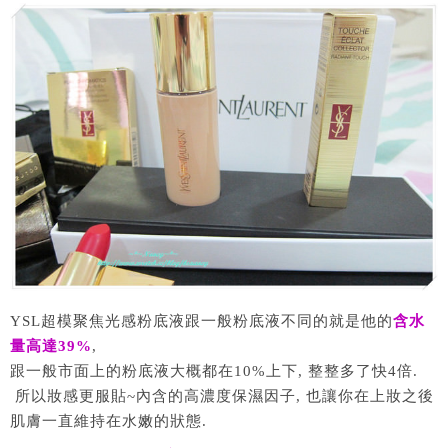
YSL超模聚焦光感粉底液跟一般粉底液不同的就是他的
含水
量高達39%
,
跟一般市面上的粉底液大概都在10%上下, 整整多了快4倍.
所以妝感更服貼~內含的高濃度保濕因子, 也讓你在上妝之後
肌膚一直維持在水嫩的狀態.