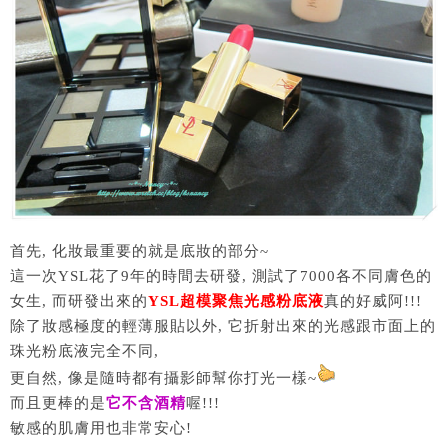
首先, 化妝最重要的就是底妝的部分~
這一次YSL花了9年的時間去研發, 測試了7000各不同膚色的
女生, 而研發出來的
YSL超模聚焦光感粉底液
真的好威阿!!!
除了妝感極度的輕薄服貼以外, 它折射出來的光感跟市面上的
珠光粉底液完全不同,
更自然, 像是隨時都有攝影師幫你打光一樣~
而且更棒的是
它不含酒精
喔!!!
敏感的肌膚用也非常安心!