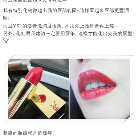
我有特別化稍微超出我的唇部範圍~這樣看起來唇部更豐潤
喔!
而且YSL的唇膏滋潤度很夠, 不用先上護脣膏再上喔~
另外, 化紅脣我建議一定要用唇筆, 這樣才能化出完美的唇型!
整體的妝感就是這樣喔!