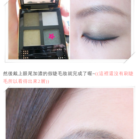
然後戴上眼尾加濃的假睫毛妝就完成了喔~
((這裡還沒有刷睫
毛所以看得出來2層))