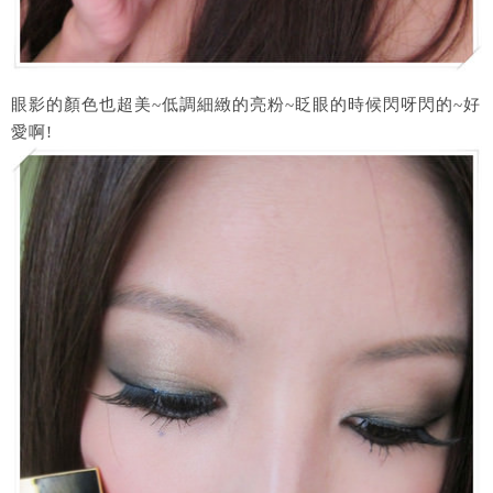
眼影的顏色也超美~低調細緻的亮粉~眨眼的時候閃呀閃的~好
愛啊!