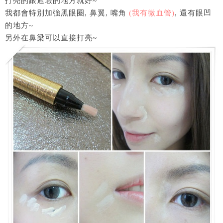
打亮的跟遮瑕的地方就好~
我都會特別加強黑眼圈, 鼻翼, 嘴角
(我有微血管)
, 還有眼凹
的地方~
另外在鼻梁可以直接打亮~