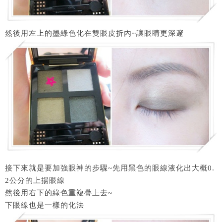
然後用左上的墨綠色化在雙眼皮折內~讓眼睛更深邃
接下來就是要加強眼神的步驟~先用黑色的眼線液化出大概0.
2公分的上揚眼線
然後用右下的綠色重複疊上去~
下眼線也是一樣的化法