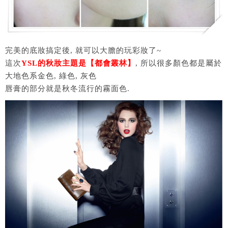
完美的底妝搞定後, 就可以大膽的玩彩妝了~
這次
YSL的秋妝主題是【都會叢林】
, 所以很多顏色都是屬於
大地色系金色, 綠色, 灰色
唇膏的部分就是秋冬流行的霧面色.