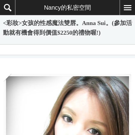
Nancy的私密空間
<彩妝>女孩的性感魔法雙唇。Anna Sui。(參加活
動就有機會得到價值$2250的禮物喔!)