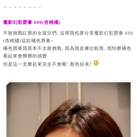
－－－－－－－－
魔影幻彩脣膏 600(杏桃橘)
不敢挑戰紅唇的女孩兒們, 這裡我也要分享魔影幻彩脣膏 600
(杏桃橘)這款橘色唇膏~
橘色唇膏我原本不太敢挑戰, 因為我皮膚比較黑, 我怕擦橘色
看起來會髒髒的感覺
但是這一支擦起來完全不會喔! 顏色好美!