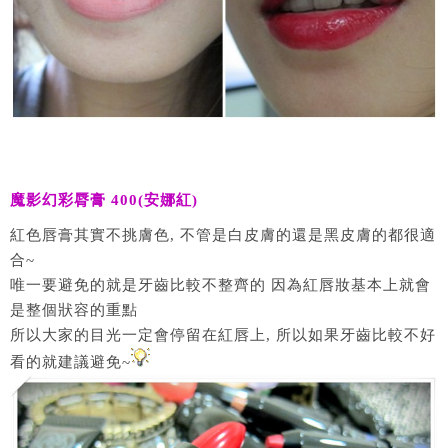
魔影幻彩脣膏 400(安娜紅)
紅色唇膏其實不挑膚色, 不管是白皮膚的還是黑皮膚的都很適
合~
唯一要避免的就是牙齒比較不整齊的 因為紅唇妝基本上就會
是整個狀容的重點
所以大家的目光一定會停留在紅唇上, 所以如果牙齒比較不好
看的就建議避免~