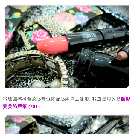
我建議擦橘色的唇膏也搭配唇線筆去使用, 我這裡用的是
魔影
完美飾唇筆 (701)