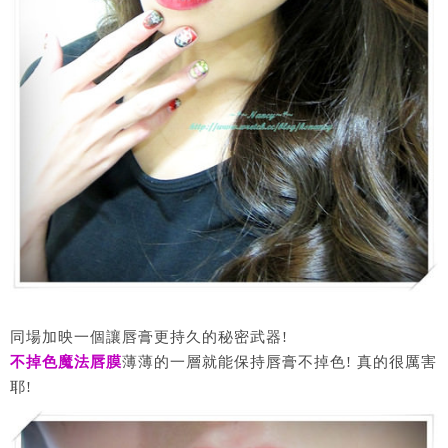
同場加映一個讓唇膏更持久的秘密武器!
不掉色魔法唇膜
薄薄的一層就能保持唇膏不掉色! 真的很厲害
耶!