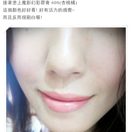
接著塗上魔影幻彩脣膏 600(杏桃橘)
這個顏色好好看! 好有活力的感覺~
而且反而很顯白喔!