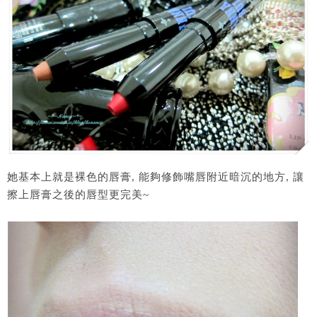
她基本上就是裸色的唇膏, 能夠修飾嘴唇附近暗沉的地方, 讓
擦上唇膏之後的唇型更完美~