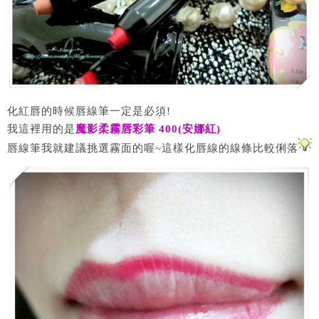
化紅唇的時候唇線筆一定是必須!
我這裡用的是
魔影柔霧唇彩筆 400(安娜紅)
唇線筆我就建議挑選霧面的喔~這樣化唇線的線條比較俐落