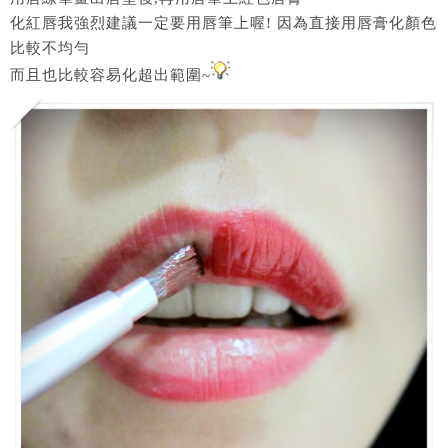
化紅唇我強烈建議一定要用唇筆上喔! 因為直接用唇膏化顏色
比較不均勻
而且也比較容易化超出範圍~