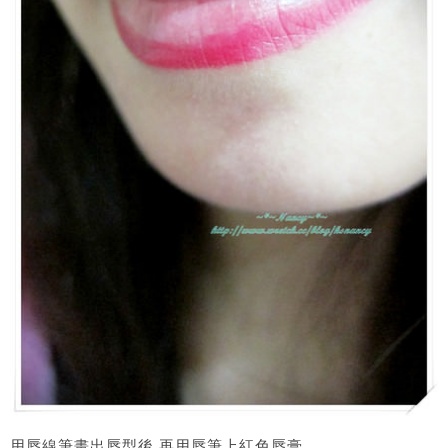
用唇線筆畫出唇型後,再用唇筆上紅色唇膏