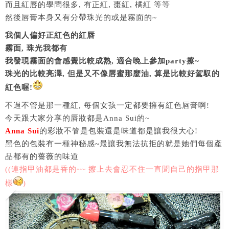
而且紅唇的學問很多, 有正紅, 棗紅, 橘紅 等等
然後唇膏本身又有分帶珠光的或是霧面的~
我個人偏好正紅色的紅唇
霧面, 珠光我都有
我發現霧面的會感覺比較成熟, 適合晚上參加party擦~
珠光的比較亮澤, 但是又不像唇蜜那麼油, 算是比較好駕馭的
紅色喔!
不過不管是那一種紅, 每個女孩一定都要擁有紅色唇膏啊!
今天跟大家分享的唇妝都是Anna Sui的~
Anna Sui
的彩妝不管是包裝還是味道都是讓我很大心!
黑色的包裝有一種神秘感~最讓我無法抗拒的就是她們每個產
品都有的薔薇的味道
((連指甲油都是香的~~ 擦上去會忍不住一直聞自己的指甲那
樣
)