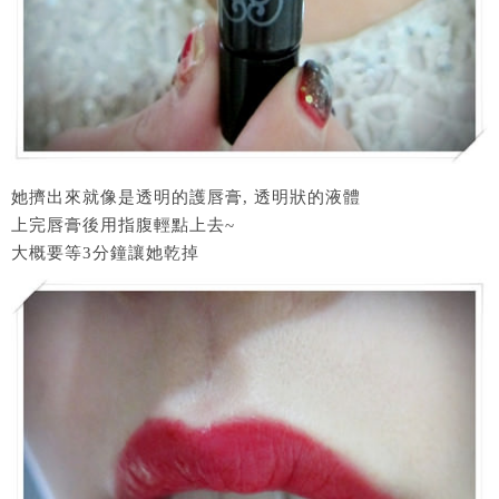
她擠出來就像是透明的護唇膏, 透明狀的液體
上完唇膏後用指腹輕點上去~
大概要等3分鐘讓她乾掉