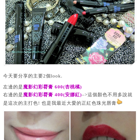
今天要分享的主要2個look.
左邊的是
魔影幻彩脣膏 600(杏桃橘)
右邊的是
魔影幻彩脣膏 400(安娜紅)
–>這個顏色不用多說就
是這次的主打色! 也是我最近大愛的正紅色珠光唇膏