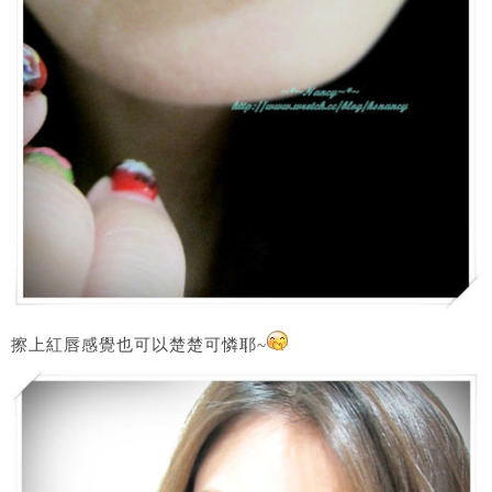
擦上紅唇感覺也可以楚楚可憐耶~