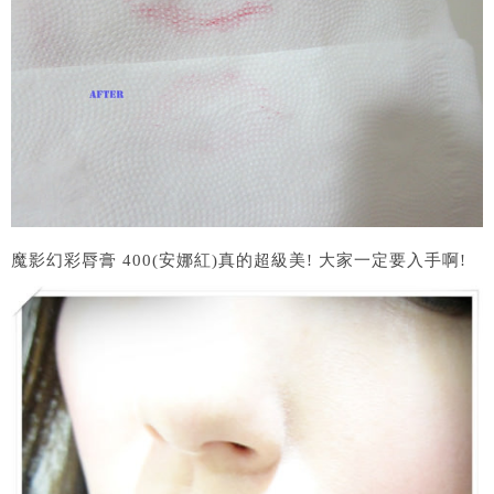
魔影幻彩脣膏 400(安娜紅)真的超級美! 大家一定要入手啊!