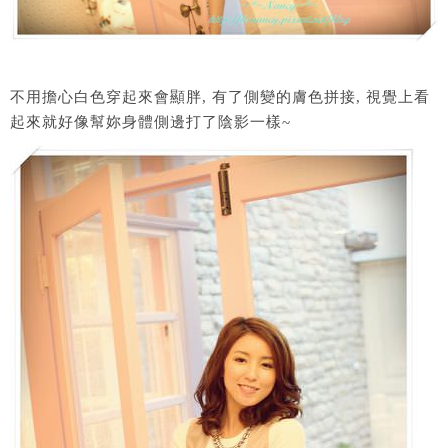
不用擔心白色穿起來會顯胖, 有了側變的膚色拼接, 視覺上看
起來就好像幫妳身體側邊打了陰影一樣~