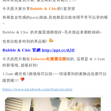
我本來就愛買洋裝, 最近剛好更有藉口了!!!
今天跟大家分享
Bubble & Chic
的5套穿搭
有兩套走性感的party路線,其他都是比較休閒平常可以穿的喔
~
Bubble & Chic 的衣服質感都很好~毛衣摸起來都軟綿綿~
也有比較多特別的單品喔!
Bubble & Chic 官網
http://ppt.cc/d2If
今天的照片都在
Tuileries杜樂麗花園
拍的, 這裡是 & 1/2am
的新場地, 超級好拍!
1/2am 總共有3個場地可以拍~~~現場看到的家飾品也都可以
購買喔!!!
https://www.facebook.com/franciscafee