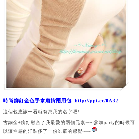
時尚鉚釘金色手拿肩揹兩用包
http://ppt.cc/0A32
這個包應該一看就有寫我的名字吧!
古銅金+鉚釘融合了我最愛的兩個元素~~~參加party的時候可
以讓性感的洋裝多了一份帥氣的感覺~~~