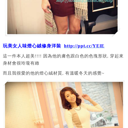
玩美女人味燈心絨修身洋裝
http://ppt.cc/YElE
這一件本人超美!!!! 因為他的膚色跟白色的色塊形狀, 穿起來
身材會很玲瓏有緻
而且我很愛的他的燈心絨材質, 有溫暖冬天的感覺~