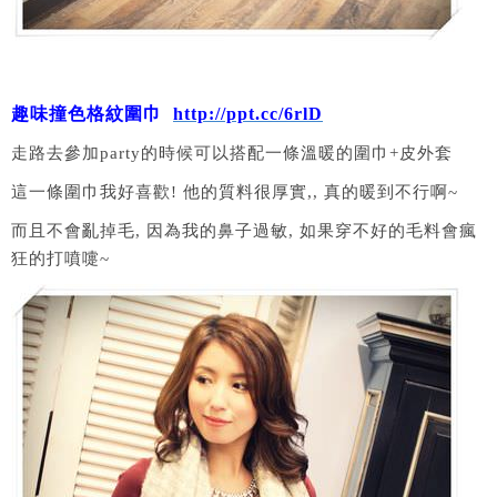
趣味撞色格紋圍巾
http://ppt.cc/6rlD
走路去參加party的時候可以搭配一條溫暖的圍巾+皮外套
這一條圍巾我好喜歡! 他的質料很厚實,, 真的暖到不行啊~
而且不會亂掉毛, 因為我的鼻子過敏, 如果穿不好的毛料會瘋
狂的打噴嚏~