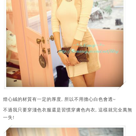
燈心絨的材質有一定的厚度, 所以不用擔心白色會透~
不過我只要穿淺色衣服還是習慣穿膚色內衣, 這樣就完全萬無
一失!