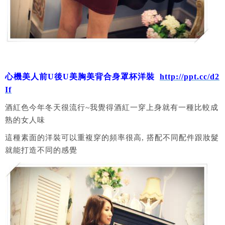
心機美人前U後U美胸美背合身罩杯洋裝
http://ppt.cc/d2
If
酒紅色今年冬天很流行~我覺得酒紅一穿上身就有一種比較成
熟的女人味
這種素面的洋裝可以重複穿的頻率很高, 搭配不同配件跟妝髮
就能打造不同的感覺