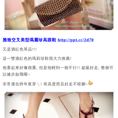
雅致交叉美型瑪麗珍高跟鞋
http://ppt.cc/2d70
又是酒紅色單品!!!
這一雙酒紅色的瑪莉珍鞋我大力推薦!
他看起來好像很重, 但是他輕到一個不行!! 超級好走, 整個可
以健步如飛喔~
非常適合跨年夜穿ㄟ! 有高度而且好走不咬腳~