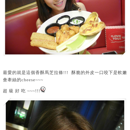
最愛的就是這個香酥馬芝拉條!!! 酥脆的外皮一口咬下是軟嫩
會牽絲的cheese~~~
超 級 好 吃 ~~~!!!