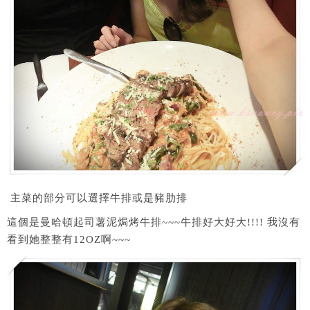
主菜的部分可以選擇牛排或是豬肋排
這個是曼哈頓起司薯泥焗烤牛排~~~牛排好大好大!!!! 我沒有
看到她整整有12OZ啊~~~