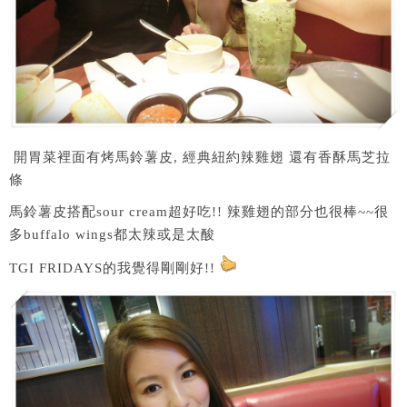
開胃菜裡面有烤馬鈴薯皮, 經典紐約辣雞翅 還有香酥馬芝拉
條
馬鈴薯皮搭配sour cream超好吃!! 辣雞翅的部分也很棒~~很
多buffalo wings都太辣或是太酸
TGI FRIDAYS的我覺得剛剛好!!