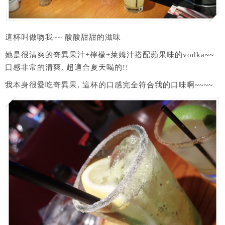
這杯叫做吻我~~ 酸酸甜甜的滋味
她是很清爽的奇異果汁+檸檬+萊姆汁搭配蘋果味的vodka~~
口感非常的清爽, 超適合夏天喝的!!
我本身很愛吃奇異果, 這杯的口感完全符合我的口味啊~~~~