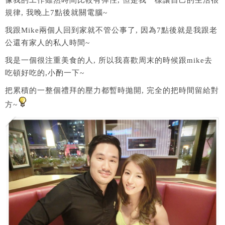
像我的工作雖然時間比較有彈性, 但是我一樣讓自己的生活很
規律, 我晚上7點後就關電腦~
我跟Mike兩個人回到家就不管公事了, 因為7點後就是我跟老
公還有家人的私人時間~
我是一個很注重美食的人, 所以我喜歡周末的時候跟mike去
吃頓好吃的,小酌一下~
把累積的一整個禮拜的壓力都暫時拋開, 完全的把時間留給對
方~