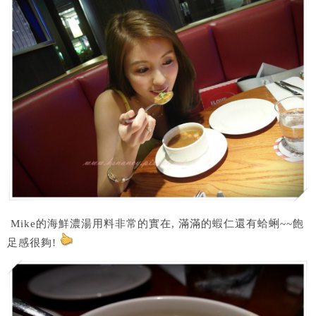
Mike的海鮮濃湯用料非常的實在, 滿滿的蝦仁還有蛤蜊~~飽
足感很夠!