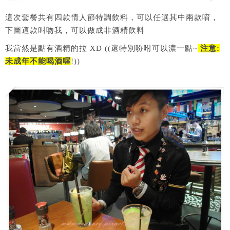
這次套餐共有四款情人節特調飲料，可以任選其中兩款唷，
下圖這款叫吻我，可以做成非酒精飲料
我當然是點有酒精的拉 XD ((還特別吩咐可以濃一點~
注意:
未成年不能喝酒喔
!))