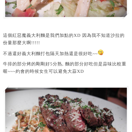
這個紅惡魔義大利麵是我們加點的XD 因為我不知道沙拉的
份量那麼大啊!!!!!
不過還好義大利麵打包隔天加熱還是很好吃~~
牛排的部分烤的剛剛好5分熟, 麵的部分好吃但是蒜味比較重
喔~~~約會的時候女生可以避免大蒜XD