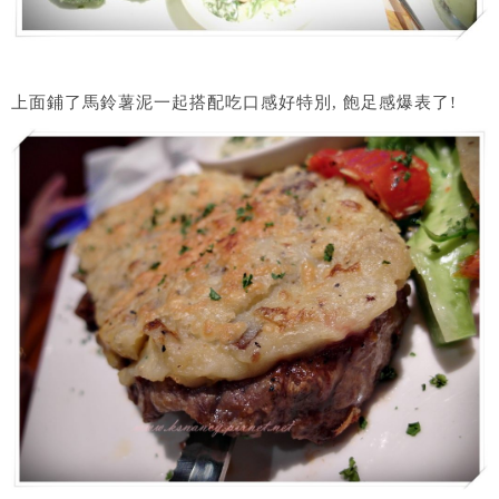
上面鋪了馬鈴薯泥一起搭配吃口感好特別, 飽足感爆表了!