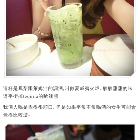
這杯是鳳梨跟萊姆汁的調酒,叫做夏威夷火炬, 酸酸甜甜的味
道平衡掉tequila的嗆辣感
我個人喝是覺得很順口, 但是如果平常不常喝酒的女生可能會
覺得比較濃~