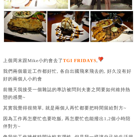
上個周末跟Mike小約會去了
TGI FRIDAYS
,
我們兩個最近工作都好忙, 各自出國飛來飛去的, 好久沒有好
好的兩個人小約會
前幾天我接受一個雜誌的專訪被問到夫妻之間要如何維持熱
戀的感覺~
其實我覺得很簡單, 就是兩個人再忙都要把時間留給對方~
因為工作再怎麼忙也要吃飯, 再怎麼忙也能撥出1,2個小時陪
伴對方~