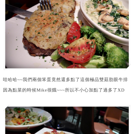
哇哈哈~~我們兩個笨蛋竟然還多點了這個極品雙菇肋眼牛排
因為點菜的時候Mike很餓~~~所以不小心加點了過多了XD