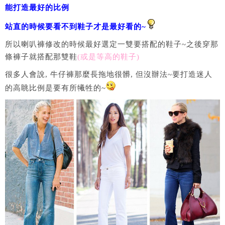
能打造最好的比例
站直的時候要看不到鞋子才是最好看的~
所以喇叭褲修改的時候最好選定一雙要搭配的鞋子~之後穿那
條褲子就搭配那雙鞋
(或是等高的鞋子)
很多人會說, 牛仔褲那麼長拖地很髒, 但沒辦法~要打造迷人
的高眺比例是要有所犧牲的~