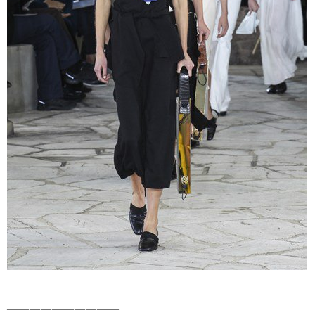
——————————