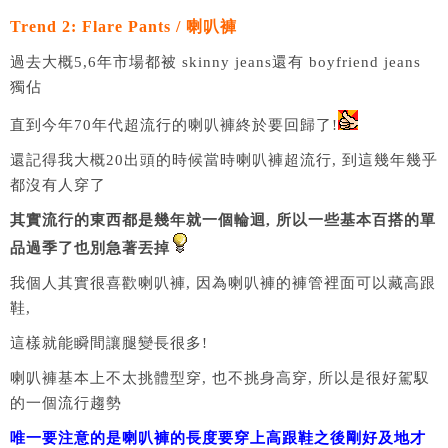
Trend 2: Flare Pants / 喇叭褲
過去大概5,6年市場都被 skinny jeans還有 boyfriend jeans
獨佔
直到今年70年代超流行的喇叭褲終於要回歸了!
還記得我大概20出頭的時候當時喇叭褲超流行, 到這幾年幾乎
都沒有人穿了
其實流行的東西都是幾年就一個輪迴, 所以一些基本百搭的單
品過季了也別急著丟掉
我個人其實很喜歡喇叭褲, 因為喇叭褲的褲管裡面可以藏高跟
鞋,
這樣就能瞬間讓腿變長很多!
喇叭褲基本上不太挑體型穿, 也不挑身高穿, 所以是很好駕馭
的一個流行趨勢
唯一要注意的是喇叭褲的長度要穿上高跟鞋之後剛好及地才