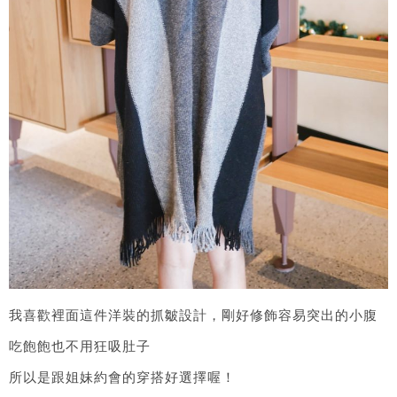
我喜歡裡面這件洋裝的抓皺設計，剛好修飾容易突出的小腹
吃飽飽也不用狂吸肚子
所以是跟姐妹約會的穿搭好選擇喔！