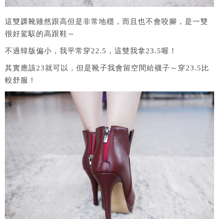
這雙踝靴雖然跟高但是非常地穩，而且也不會咬腳，是一雙
很好駕馭的高跟鞋～
不過韓版偏小，我平常穿22.5，這雙我拿23.5喔！
其實應該23就可以，但是靴子我會留空間給襪子～穿23.5比
較舒服！