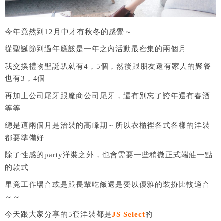
今年竟然到12月中才有秋冬的感覺～
從聖誕節到過年應該是一年之內活動最密集的兩個月
我交換禮物聖誕趴就有4，5個，然後跟朋友還有家人的聚餐
也有3，4個
再加上公司尾牙跟廠商公司尾牙，還有別忘了誇年還有春酒
等等
總是這兩個月是治裝的高峰期～所以衣櫃裡各式各樣的洋裝
都要準備好
除了性感的party洋裝之外，也會需要一些稍微正式端莊一點
的款式
畢竟工作場合或是跟長輩吃飯還是要以優雅的裝扮比較適合
～～
今天跟大家分享的5套洋裝都是
JS Select
的