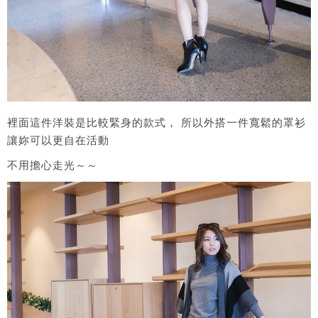
裡面這件洋裝是比較緊身的款式， 所以外搭一件寬鬆的罩衫
讓妳可以更自在活動
不用擔心走光～～