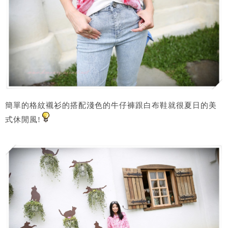
簡單的格紋襯衫的搭配淺色的牛仔褲跟白布鞋就很夏日的美
式休閒風!