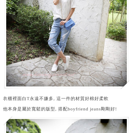
衣櫃裡面白T永遠不嫌多, 這一件的材質好棉好柔軟
他本身是屬於寬鬆的版型, 搭配boyfriend jeans剛剛好!