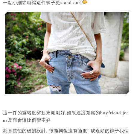
一點小細節就讓這件褲子更stand out!
這一件的寬鬆度穿起來剛剛好,如果過度寬鬆的boyfriend jea
ns反而會讓比例變不好
我喜歡他的破損設計, 很隨興但沒有過度! 破過頭的褲子我個