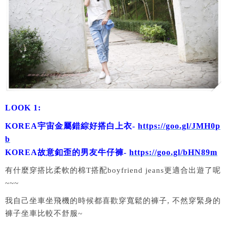
LOOK 1:
KOREA宇宙金屬錯綜好搭白上衣-
https://goo.gl/JMH0p
b
KOREA故意釦歪的男友牛仔褲-
https://goo.gl/bHN89m
有什麼穿搭比柔軟的棉T搭配boyfriend jeans更適合出遊了呢
~~~
我自己坐車坐飛機的時候都喜歡穿寬鬆的褲子, 不然穿緊身的
褲子坐車比較不舒服~