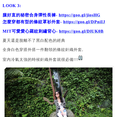
LOOK 3:
腿好直的秘密合身彈性長褲-
https://goo.gl/jiosHG
怎麼穿都有型的條紋罩衫外套-
https://goo.gl/DPniIJ
MIT可愛愛心羅紋刺繡背心-
https://goo.gl/DlUK0B
夏天還是脫離不了黑白配色的經典
全身白色穿搭外搭一件翻領的條紋針織外套,
室內冷氣太強的時候針織外套就很必備!!!