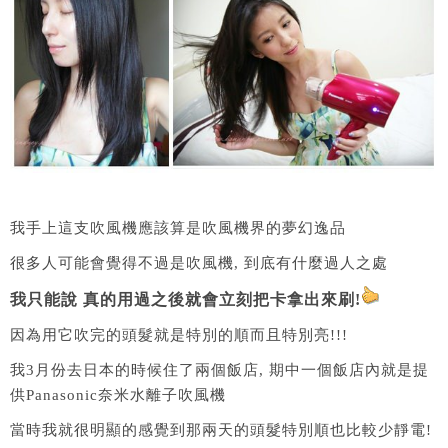
我手上這支吹風機應該算是吹風機界的夢幻逸品
很多人可能會覺得不過是吹風機, 到底有什麼過人之處
我只能說 真的用過之後就會立刻把卡拿出來刷!
因為用它吹完的頭髮就是特別的順而且特別亮!!!
我3月份去日本的時候住了兩個飯店, 期中一個飯店內就是提
供Panasonic奈米水離子吹風機
當時我就很明顯的感覺到那兩天的頭髮特別順也比較少靜電!