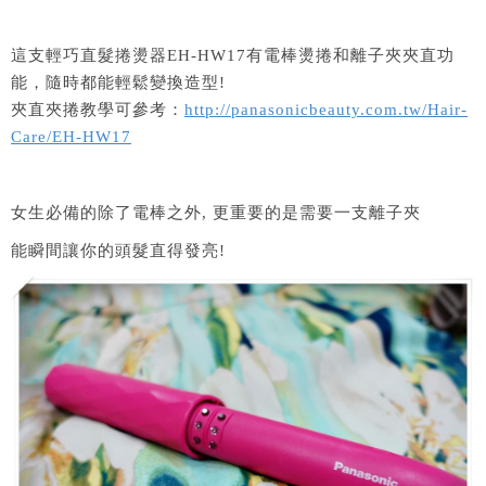
這支輕巧直髮捲燙器EH-HW17有電棒燙捲和離子夾夾直功
能，隨時都能輕鬆變換造型!
夾直夾捲教學可參考：
http://panasonicbeauty.com.tw/Hair-
Care/EH-HW17
女生必備的除了電棒之外, 更重要的是需要一支離子夾
能瞬間讓你的頭髮直得發亮!