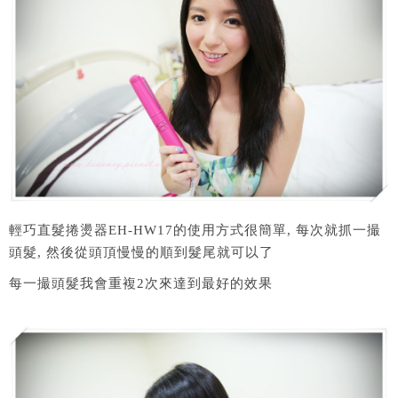
輕巧直髮捲燙器EH-HW17的使用方式很簡單, 每次就抓一撮
頭髮, 然後從頭頂慢慢的順到髮尾就可以了
每一撮頭髮我會重複2次來達到最好的效果