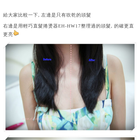
給大家比較一下, 左邊是只有吹乾的頭髮
右邊是用輕巧直髮捲燙器EH-HW17整理過的頭髮, 的確更直
更亮