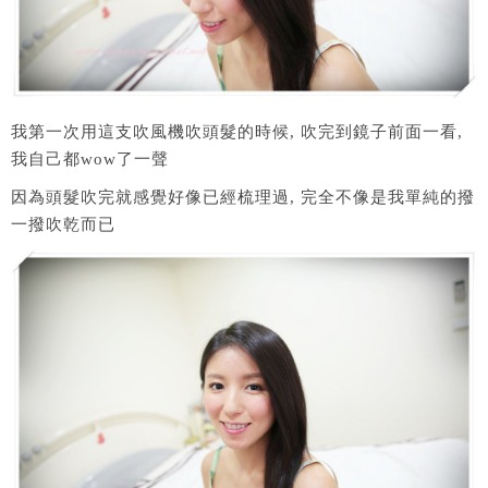
我第一次用這支吹風機吹頭髮的時候, 吹完到鏡子前面一看,
我自己都wow了一聲
因為頭髮吹完就感覺好像已經梳理過, 完全不像是我單純的撥
一撥吹乾而已