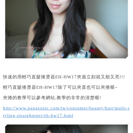
快速的用輕巧直髮捲燙器EH-HW17夾過立刻就又順又亮!!!
輕巧直髮捲燙器EH-HW17除了可以夾直也可以夾捲喔~
夾捲的教學可以參考網站,教學的非常的清楚喔!
http://www.panasonic.com/tw/consumer/beauty/hair/multi-s
tyling-straightener/eh-hw17.html