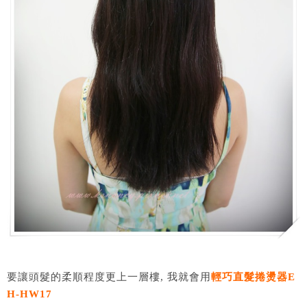
要讓頭髮的柔順程度更上一層樓, 我就會用
輕巧直髮捲燙器E
H-HW17