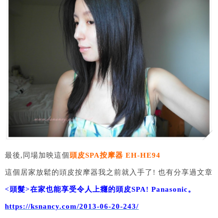
最後,同場加映這個
頭皮SPA按摩器 EH-HE94
這個居家放鬆的頭皮按摩器我之前就入手了! 也有分享過文章
<頭髮>在家也能享受令人上癮的頭皮SPA! Panasonic。
https://ksnancy.com/2013-06-20-243/