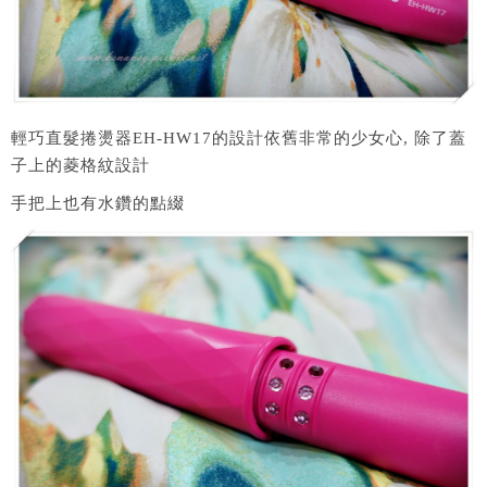
輕巧直髮捲燙器EH-HW17的設計依舊非常的少女心, 除了蓋
子上的菱格紋設計
手把上也有水鑽的點綴