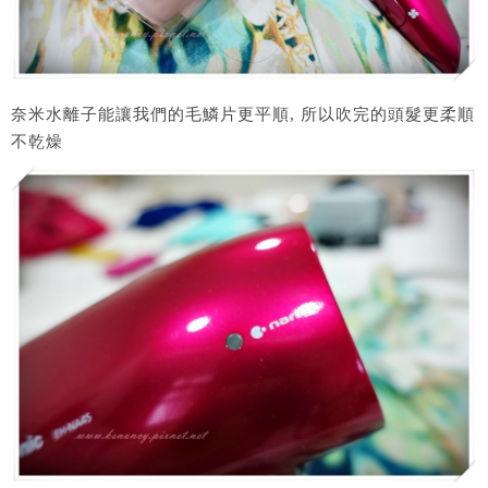
奈米水離子能讓我們的毛鱗片更平順, 所以吹完的頭髮更柔順
不乾燥