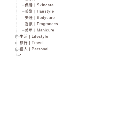
保養 | Skincare
美髮 | Hairstyle
美體 | Bodycare
香氛 | Fragrances
美甲 | Manicure
生活 | Lifestyle
旅行 | Travel
個人 | Personal
*