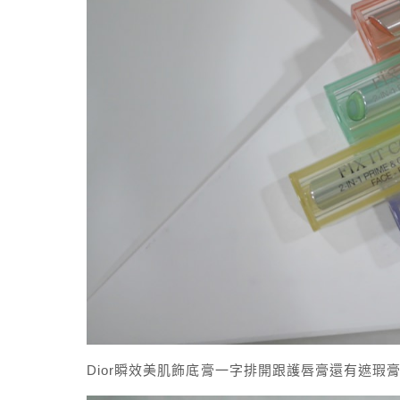
Dior瞬效美肌飾底膏一字排開跟護唇膏還有遮瑕