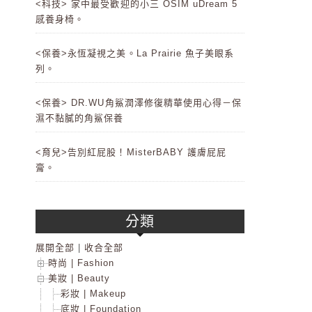
<科技> 家中最受歡迎的小三 OSIM uDream 5
感養身椅。
<保養>永恆凝視之美。La Prairie 魚子美眼系
列。
<保養> DR.WU角鯊潤澤修復精華使用心得－保
濕不黏膩的角鯊保養
<育兒>告別紅屁股！MisterBABY 護膚屁屁
膏。
分類
展開全部
|
收合全部
時尚 | Fashion
美妝 | Beauty
彩妝 | Makeup
底妝 | Foundation