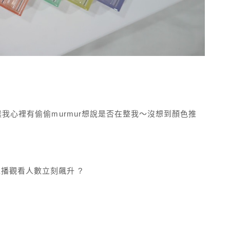
候我心裡有偷偷murmur想說是否在整我～沒想到顏色推
！
播觀看人數立刻飆升 ?