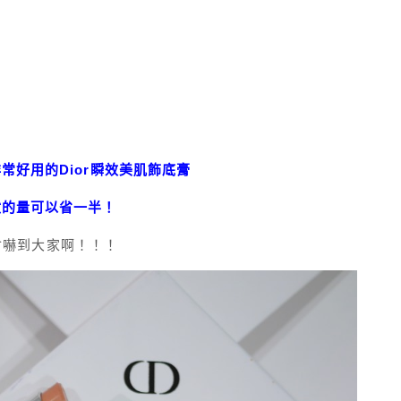
常好用的Dior瞬效美肌飾底膏
妝的量可以省一半！
r會嚇到大家啊！！！