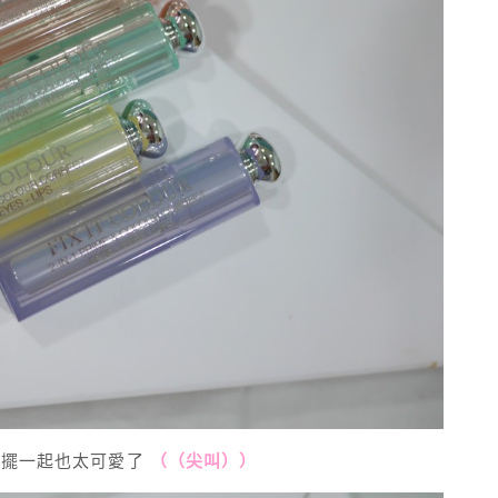
膏擺一起也太可愛了
（（尖叫））