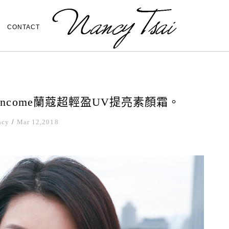
CONTACT
ncome蘭蔻超輕盈UV提亮素顏霜。
ncy
/
Mar 12,2018