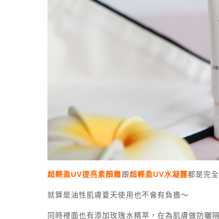
超輕盈UV提亮素顏霜
跟
超輕盈UV水凝露
都是完
就算是油性肌膚夏天使用也不會有負擔～
同時裡面也有添加玫瑰水精萃，在為肌膚做防曬