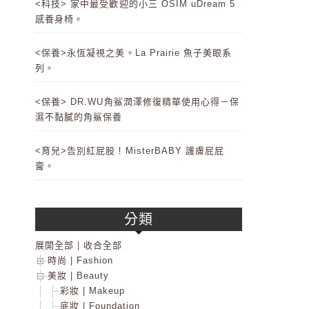
<科技> 家中最受歡迎的小三 OSIM uDream 5
感養身椅。
<保養>永恆凝視之美。La Prairie 魚子美眼系
列。
<保養> DR.WU角鯊潤澤修復精華使用心得－保
濕不黏膩的角鯊保養
<育兒>告別紅屁股！MisterBABY 護膚屁屁
膏。
分類
展開全部
|
收合全部
時尚 | Fashion
美妝 | Beauty
彩妝 | Makeup
底妝 | Foundation