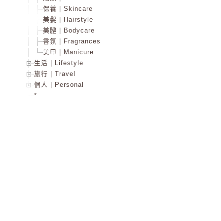
保養 | Skincare
美髮 | Hairstyle
美體 | Bodycare
香氛 | Fragrances
美甲 | Manicure
生活 | Lifestyle
旅行 | Travel
個人 | Personal
*