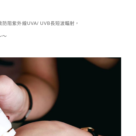
效防阻紫外線UVA/ UVB長短波輻射，
～～