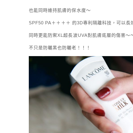
也能同時維持肌膚的保水度～
SPF50 PA＋＋＋＋ 的3D專利隔離科技，可以長
同時更能防禦XL超長波UVA對肌膚底層的傷害～
不只是防曬黑也防曬老！！！