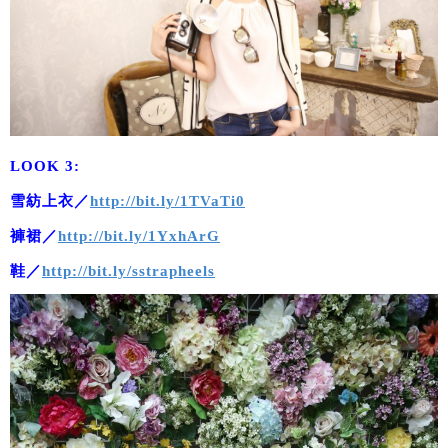
LOOK 3:
雪紡上衣／
http://bit.ly/1TVaTi0
褲裙／
http://bit.ly/1YxhArG
鞋／
http://bit.ly/sstrapheels