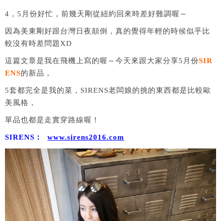
4，5月份好忙，前幾天剛從紐約回來時差好難調喔～
因為美東剛好跟台灣日夜顛倒，真的覺得年輕的時候似乎比
較沒有時差問題XD
這篇文章是我在飛機上寫的喔～今天來跟大家分享5月份
SIR
ENS
的新品，
5套都完全是我的菜，SIRENS老闆娘的挑的東西都是比較歐
美風格，
單品也都是走實穿路線喔！
SIRENS：
www.sirens2016.com