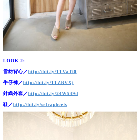
LOOK 2:
雪紡背心／
http://bit.ly/1TVaTi0
牛仔褲／
http://bit.ly/1TZBVXj
針織外套／
http://bit.ly/24W549d
鞋／
http://bit.ly/sstrapheels