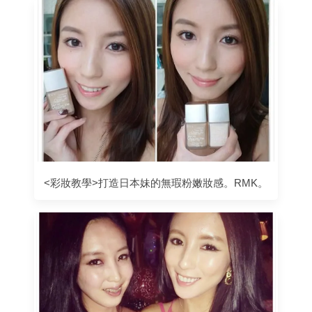
<彩妝教學>打造日本妹的無瑕粉嫩妝感。RMK。