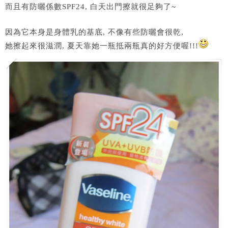
而且有防曬係數SPF24, 白天出門擦就很足夠了~
因為它本身是身體乳的基底, 不像有些防曬會很乾,
她擦起來很滋潤, 夏天靠她一瓶抵兩瓶真的好方便喔!!!