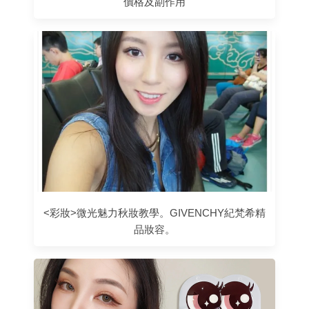
價格及副作用
<彩妝>微光魅力秋妝教學。GIVENCHY紀梵希精
品妝容。