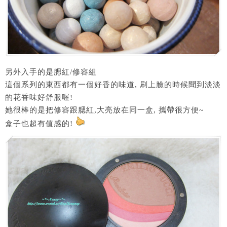
另外入手的是腮紅/修容組
這個系列的東西都有一個好香的味道, 刷上臉的時候聞到淡淡
的花香味好舒服喔!
她很棒的是把修容跟腮紅,大亮放在同一盒, 攜帶很方便~
盒子也超有值感的!