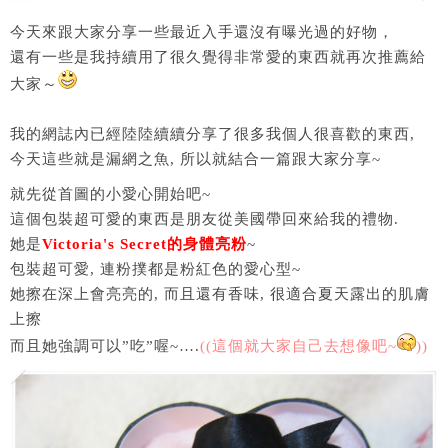
今天來跟大家分享一些最近入手還沒有曝光過的好物，
還有一些是我持續用了很久覺得非常愛的東西就再次推薦給
大家～
我的網誌內已經陸陸續續分享了很多我個人很喜歡的東西,
今天這些就是漏網之魚, 所以就結合一篇跟大家分享~
就先從首圖的小愛心開始吧~
這個包裝超可愛的東西是朋友從美國帶回來給我的禮物.
她是
Victoria's Secret的身體亮粉
~
包裝超可愛, 連粉撲都是粉紅色的愛心型~
她擦在深上會亮亮的, 而且還有香味, 很適合夏天露出的肌膚
上擦
而且她強調可以”吃”喔~….
((這個就大家自己去想像吧~
))