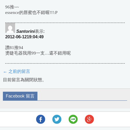
導
96推~~
essence的唇蜜也不錯喔!!!:P
航
Santorini
表示:
2012-06-1219:04:49
讚81推94
燙睫毛器我用99一支…還不錯用呢
← 之前的留言
評
目前留言為關閉狀態。
論
Facebook 留言
導
航