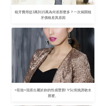
植牙費用從3萬到15萬為何差那麼多？一次揭開植
牙價格差異原因
<彩妝>混搭出屬於妳的性感豐唇! YSL情挑誘吻水
唇蜜。