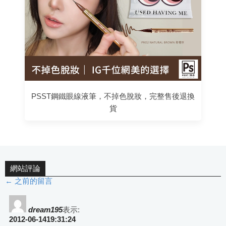
PSST鋼鐵眼線液筆，不掉色脫妝，完整售後退換
貨
網站評論
← 之前的留言
評
論
dream195
表示:
2012-06-1419:31:24