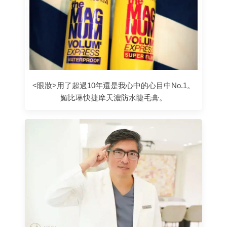
<眼妝>用了超過10年還是我心中的心目中No.1。
媚比琳快捷摩天濃防水睫毛膏。