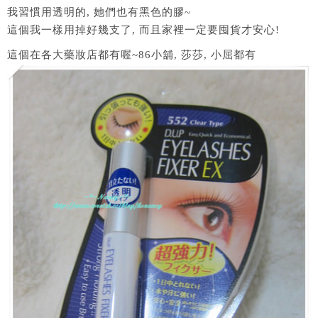
我習慣用透明的, 她們也有黑色的膠~
這個我一樣用掉好幾支了, 而且家裡一定要囤貨才安心!
這個在各大藥妝店都有喔~86小舖, 莎莎, 小屈都有