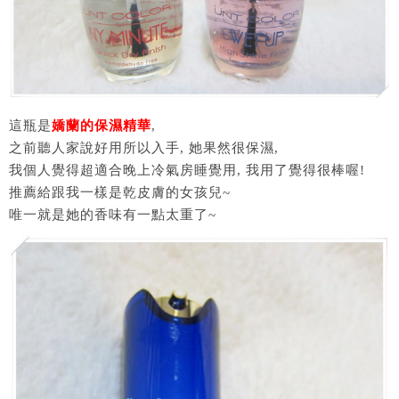
這瓶是
嬌蘭的保濕精華
,
之前聽人家說好用所以入手, 她果然很保濕,
我個人覺得超適合晚上冷氣房睡覺用, 我用了覺得很棒喔!
推薦給跟我一樣是乾皮膚的女孩兒~
唯一就是她的香味有一點太重了~