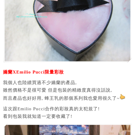
嬌蘭XEmilio Pucci限量彩妝
我個人也陸續買過不少嬌蘭的產品,
雖然價格不是很可愛 但是包裝的精緻度真得沒話說,
而且產品也好好用, 蜂王乳的那個系列我也愛用很久了~
這次跟Emilio Pucci合作的彩妝真的太犯規了!
看到包裝我就知道一定要收藏了!